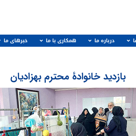
ا
درباره ما
همكارى با ما
خبرهاى ما
بازديد خانوادۀ محترم بهزاديان