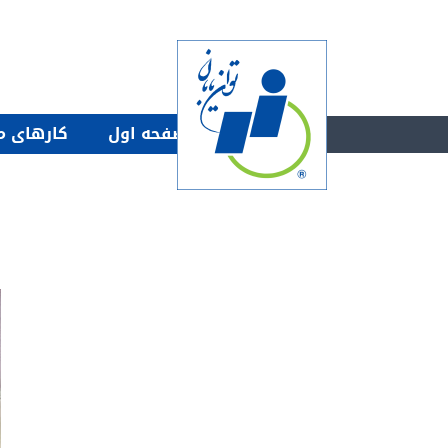
صفحه اول
كارهاى م