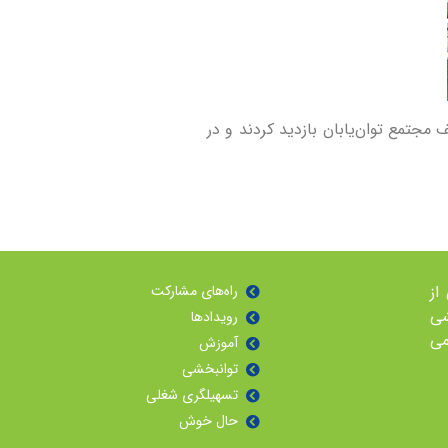
مجتمع توان‌يابان بازديد کردند و در
معی از
راه‌هاى مشاركت
شی
رویدادها
می
آموزش
توانبخشی
تسهیلگری شغلی
حال خوش