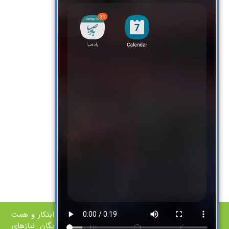
مجتمع آموزشی نیکوکاری توان‌یابان از سال ۱۳۷۷ با ابتکار و همت
جمعی از خيّرين نیک‌اندیش، به منظور تأمین رايگان نیازهای