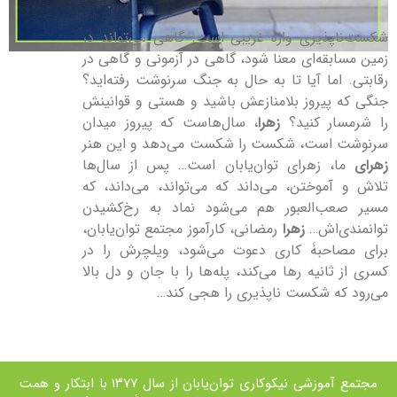
شکست‌ناپذیری واژۀ غریبی است. گاهی می‌تواند در
زمین مسابقه‌ای معنا شود، گاهی در آزمونی و گاهی در
رقابتی. اما آیا تا به حال به جنگ سرنوشت رفته‌اید؟
جنگی که پیروز بلامنازعش باشید و هستی و قوانینش
را شرمسار کنید؟
زهرا
، سال‌هاست که پیروز میدان
سرنوشت است، شکست را شکست می‌دهد و این هنر
زهرای
ما، زهرای توان‌یابان است… پس از سال‌ها
تلاش و آموختن، می‌داند که می‌تواند، می‌داند، که
مسیر صعب‌العبور هم می‌شود نماد به رخ‌کشیدن
توانمندی‌اش…
زهرا
رمضانی، کارآموز مجتمع توان‌یابان،
برای مصاحبۀ کاری دعوت می‌شود، ویلچرش را در
کسری از ثانیه رها می‌کند، پله‌ها را با جان و دل بالا
می‌رود که شکست ناپذیری را هجی کند…
مجتمع آموزشی نیکوکاری توان‌یابان از سال ۱۳۷۷ با ابتکار و همت