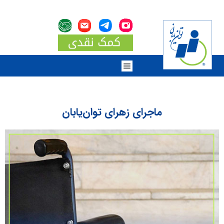
ماجرای زهرای توان‌يابان