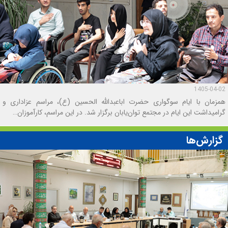
1405-04-02
همزمان با ایام سوگواری حضرت اباعبدالله الحسین (ع)، مراسم عزاداری و
گرامیداشت این ایام در مجتمع توان‌یابان برگزار شد. در این مراسم، کارآموزان…
گزارش‌ها