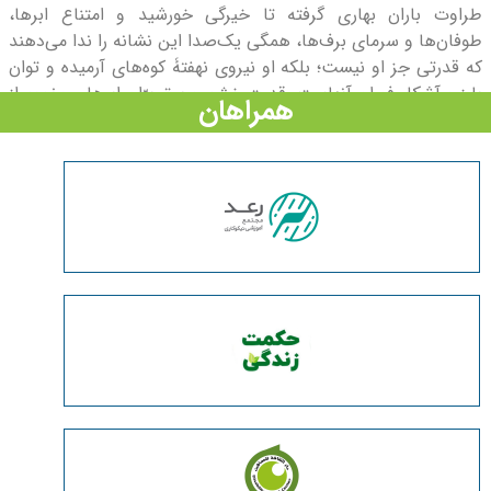
طراوت باران بهاری گرفته تا خیرگی خورشید و امتناع ابرها،
طوفان‌ها و سرمای برف‌ها، همگی یک‌صدا این نشانه را ندا می‌دهند
که قدرتی جز او نیست؛ بلکه او نیروی نهفتۀ کوه‌های آرمیده و توان
بارز و آشکار فوران آنهاست. قدرت خشم و برق برّان ابرهای مغموم از
همراهان
اراده مطلق