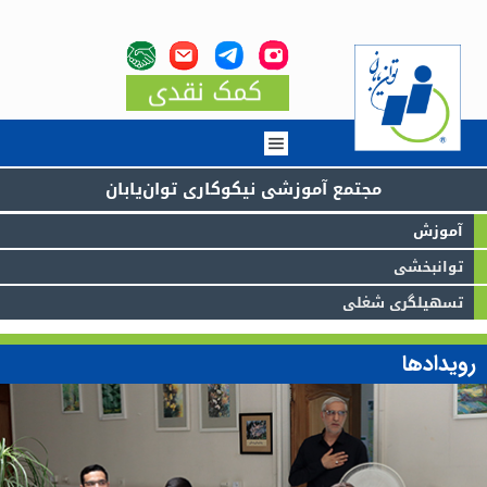
مجتمع آموزشى نيكوكارى توان‌يابان
آموزش
توانبخشى
تسهيلگرى شغلى
رويداد‌ها