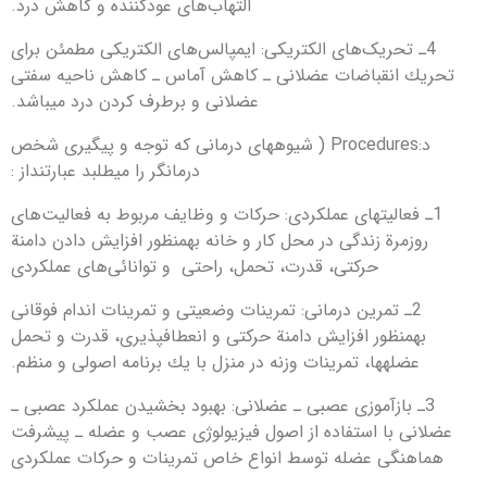
التهاب‌های عودكننده و كاهش درد.
4ـ تحریک‌های الكتریكی: ایمپالس‌های الكتریكی مطمئن برای
تحریك انقباضات عضلانی ـ كاهش آماس ـ كاهش ناحیه سفتی
عضلانی و برطرف كردن درد می‎باشد.
د:Procedures ( شیوه‎های درمانی كه توجه و پیگیری شخص
درمانگر را می‎طلبد عبارتنداز :
1ـ فعالیت‎های عملكردی: حركات و وظایف مربوط به فعالیت‌های
روزمرة زندگی در محل كار و خانه به‎منظور افزایش دادن دامنة
حركتی، قدرت، تحمل، راحتی و توانائی‌های عملكردی
2ـ تمرین درمانی: تمرینات وضعیتی و تمرینات اندام فوقانی
به‎منظور افزایش دامنة حركتی و انعطاف‎پذیری، قدرت و تحمل
عضله‎ها، تمرینات وزنه در منزل با یك برنامه اصولی و منظم.
3ـ بازآموزی عصبی ـ عضلانی: بهبود بخشیدن عملكرد عصبی ـ
هماهنگی عضله توسط انواع خاص تمرینات و حركات عملكردی