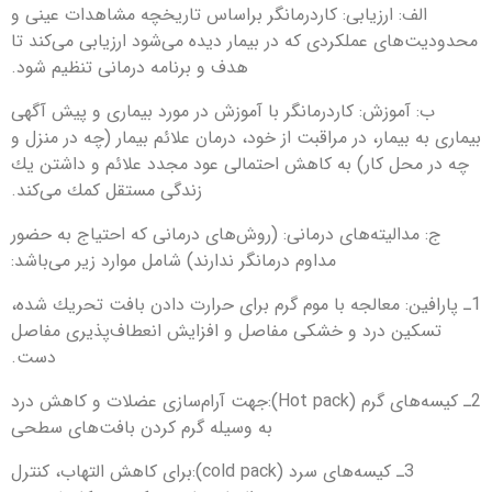
الف: ارزیابی: كاردرمانگر براساس تاریخچه مشاهدات عینی و
محدودیت‌های عملكردی كه در بیمار دیده ‎می‌‎شود ارزیابی می‌كند تا
هدف و برنامه درمانی تنظیم شود.
ب: آموزش: كاردرمانگر با آموزش در مورد بیماری و پیش آگهی
بیماری به بیمار، در مراقبت از خود، درمان علائم بیمار (چه در منزل و
چه در محل كار) به كاهش احتمالی عود مجدد علائم و داشتن یك
زندگی مستقل كمك می‌كند.
ج: مدالیته‌های درمانی: (روش‌های درمانی كه احتیاج به حضور
مداوم درمانگر ندارند) شامل موارد زیر می‌باشد:
1ـ پارافین: معالجه با موم گرم برای حرارت دادن بافت تحریك شده،
تسكین درد و خشكی مفاصل و افزایش انعطاف‌‎پذیری مفاصل
دست.
2ـ كیسه‎‌های گرم (Hot pack):جهت آرام‎‌سازی عضلات و كاهش درد
به وسیله گرم كردن بافت‌‎های سطحی
3ـ كیسه‎‌های سرد (cold pack):برای كاهش التهاب، كنترل