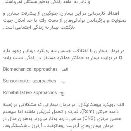
و قادر به ادامه زندگی به‌طور مستقل نمی‌باشند.
اهداف كاردرمانی در این بیماران: جلوگیری از پیشرفت بیماری و
معلولیت و بازگرداندن توانائی‌های از دست‎ رفته تا حد امكان جهت
بازگشت بیمار به زندگی اجتماعی است.
در درمان بیماران با اختلالات جسمی سه رویكرد درمانی وجود دارد
تا در نهایت بیمار به حداكثر عملكرد مستقل در زندگی دست یابد:
الف: Biomechanical approaches
ب: Sensorimotor approaches
ج: Rehabilitative approaches
الف: رویكرد بیومكانیكال: در درمان بیمارانی كه مشكلاتی در زمینة
دامنه حركتی (Rom)، قدرت و تحمل فیزیكی داشته اما سیستم
عصبی مركزی (CNS) سالمی دارند به‌كار می‌‎رود. به‌‎عنوان مثال در
درمان بیماری‌های آرتریت روماتوئید ـ آرتروز ـ شكستگی‎‌ها،