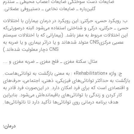
ضایعات دست سوختگی ضایعات اعصاب محیطی ـ سندرم
گلین‌باره ـ ضایعات نخاعی ـ دستیروفی عضلانی.
ب: رویكرد حسی، حركتی: این رویكرد در درمان بیماران با اختلالات
حسی ـ حركتی، دركی و شناختی استفاده می‌‎شود البته درصورتی‌كه
این اختلالات مربوط به مغز باشد. (بیمارانی كه با اختلالات سیستم
عصبی مركزیCNS متولد شده‎اند و یا دراثر بیماری و یا ضربه به
CNS دچار معلولیت شده‌اند.)
مثال: سكتة مغزی ـ فلج مغزی ـ ضربه مغزی و ….
ج: واژه «Rehabilitation» : به معنی بازگشت به توانائی‌‎هاست.
بازگشت به حداكثر توانائی‌های فیزیكی، ذهنی، اجتماعی، حرف‌ه‎ای
و اقتصادی است كه برای فرد امكان دارد. در این‎‌صورت فرد قادر به
كار كردن و زندگی با توانائی‌های باقیمانده‎‌اش می‌‎شود. بنابراین
هدف برنامه درمانی روی توانائی‌ها تأكید دارد تا ناتوانائی‌ها.
درمان
: