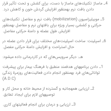
4ـ ماساژ: تكنیك‌های ماساژ با دست، برای كشش و تحت‎ تأثیر قرار
دادن بافت نرم به‎منظور افزایش گردش خون و كاهش درد.
5ـ موبیلیزاسیون (mobilization) بافت نرم و مفاصل: تكنیك‌های
حركتی و كششی بسیار ویژه برای بافت‎های نرم و مفاصل به‎منظور
افزایش طول عضله و دامنة حركتی مفاصل.
6ـ اسپلینت: ساخت اسپلینت‌های مختلف برای قرار دادن عضله در
حال استراحت و افزایش دامنة حركتی مفصل.
هـ: دیگر سرویس‌های كه در كاردرمانی داده می‎شود:
1ـ دادن برنامه‎های هدفمند منطبق با فرهنگ بیمار برای پیشرفت
توانائی‌های فرد به‎منظور انجام دادن فعالیت‌های روزمرة زندگی
(A.D.C)
2ـ ارزیابی همه‎جانبه و گسترده از محیط خانه و محل كار و
توصیه‎های لازم برای ایجاد تطابق.
3ـ ارزیابی و درمان برای انجام فعالیت‎های كاری.