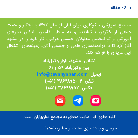
2- مقاله
مجتمع آموزشی نیکوکاری توان‌یابان از سال ۱۳۷۷ با ابتکار و همت
جمعی از خيّرين نیک‌اندیش، به منظور تأمین رايگان نیازهای
آموزشی و توانبخشی معلولان جسمی حرکتی، کار خود را در مشهد
آغاز کرد تا با توانمند‌سازی علمی و جسمی آنان، زمينه‌های اشتغال
اين عزيزان را فراهم کند.
نشانی: مشهد، بلوار وکیل‌آباد
بین وکیل‌آباد ۵۹ و ۶۱
ایمیل:
Info@tavanyaban.com
تلفن: ۴-۳۸۶۴۸۹۵۰ (۰۵۱)
فکس: ۳۸۶۴۸۹۵۲ (۰۵۱)
کلیه حقوق اين سایت متعلق به مجتمع توان‌یابان است.
طراحی و پياده‌سازی سايت توسط
رضامديا