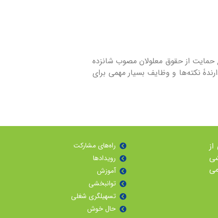
ون جامع حمایت از حقوق معلولان مصوب شانزده
بردارندۀ نکته‌ها و وظايف بسيار مهمی برای
معی از
راه‌هاى مشاركت
شی
رویدادها
می
آموزش
توانبخشی
تسهیلگری شغلی
حال خوش