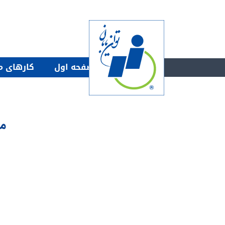
صفحه اول
كارهاى م
مت