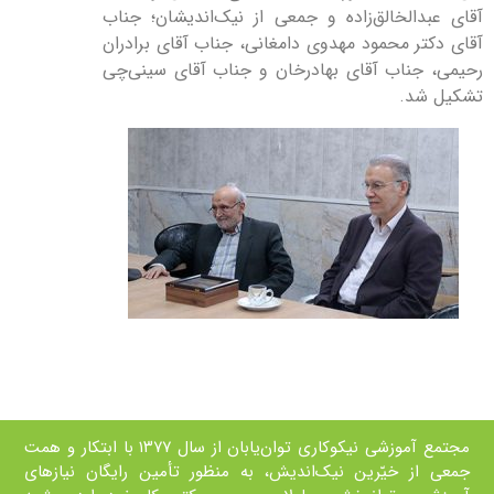
آقای عبدالخالق‌زاده و جمعی از نیک‌اندیشان؛ جناب
آقای دکتر محمود مهدوی دامغانی، جناب آقای برادران
رحیمی، جناب آقای بهادرخان و جناب آقای سینی‌چی
تشکیل شد.
مجتمع آموزشی نیکوکاری توان‌یابان از سال ۱۳۷۷ با ابتکار و همت
جمعی از خيّرين نیک‌اندیش، به منظور تأمین رايگان نیازهای