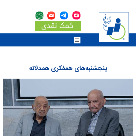
پنجشنبه‌های همفکری همدلانه